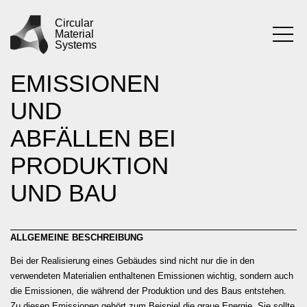
Zum
PRAKTIK
VERMEIDUNG
Inhalt
Circular
Material
springen
Systems
VON
EMISSIONEN
UND
ABFÄLLEN BEI
PRODUKTION
UND BAU
ALLGEMEINE BESCHREIBUNG
Bei der Realisierung eines Gebäudes sind nicht nur die in den
verwendeten Materialien enthaltenen Emissionen wichtig, sondern auch
die Emissionen, die während der Produktion und des Baus entstehen.
Zu diesen Emissionen gehört zum Beispiel die graue Energie. Sie sollte