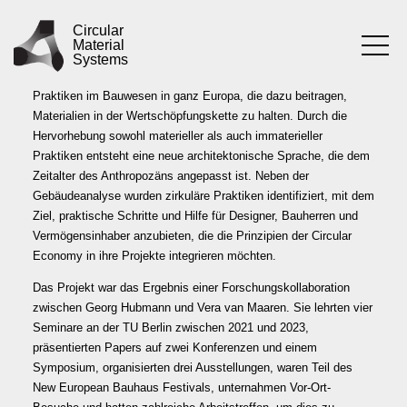
ÜBER UNS
Zum
Inhalt
Circular
Material
springen
Systems
‚Circular Material Systems‘ sammelt kreislauforientierte
Praktiken im Bauwesen in ganz Europa, die dazu beitragen,
Materialien in der Wertschöpfungskette zu halten. Durch die
Hervorhebung sowohl materieller als auch immaterieller
Praktiken entsteht eine neue architektonische Sprache, die dem
Zeitalter des Anthropozäns angepasst ist. Neben der
Gebäudeanalyse wurden zirkuläre Praktiken identifiziert, mit dem
Ziel, praktische Schritte und Hilfe für Designer, Bauherren und
Vermögensinhaber anzubieten, die die Prinzipien der Circular
Economy in ihre Projekte integrieren möchten.
Das Projekt war das Ergebnis einer Forschungskollaboration
zwischen Georg Hubmann und Vera van Maaren. Sie lehrten vier
Seminare an der TU Berlin zwischen 2021 und 2023,
präsentierten Papers auf zwei Konferenzen und einem
Symposium, organisierten drei Ausstellungen, waren Teil des
New European Bauhaus Festivals, unternahmen Vor-Ort-