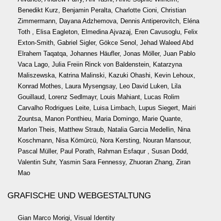
Benedikt Kurz, Benjamin Peralta, Charlotte Cioni, Christian
Zimmermann, Dayana Adzhemova, Dennis Antiperovitch, Eléna
Toth , Elisa Eagleton, Elmedina Ajvazaj, Eren Cavusoglu, Felix
Exton-Smith, Gabriel Sigler, Gökce Senol, Jehad Waleed Abd
Elrahem Taqatqa, Johannes Häufler, Jonas Möller, Juan Pablo
Vaca Lago, Julia Freiin Rinck von Baldenstein, Katarzyna
Maliszewska, Katrina Malinski, Kazuki Ohashi, Kevin Lehoux,
Konrad Mothes, Laura Mysengsay, Leo David Luken, Lila
Gouillaud, Lorenz Sedlmayr, Louis Mahiant, Lucas Rolim
Carvalho Rodrigues Leite, Luisa Limbach, Lupus Siegert, Mairi
Zountsa, Manon Ponthieu, Maria Domingo, Marie Quante,
Marlon Theis, Matthew Straub, Natalia Garcia Medellin, Nina
Koschmann, Nisa Kömürcü, Nora Kersting, Nouran Mansour,
Pascal Müller, Paul Porath, Rahman Esfaqur , Susan Dodd,
Valentin Suhr, Yasmin Sara Fennessy, Zhuoran Zhang, Ziran
Mao
GRAFISCHE UND WEBGESTALTUNG
Gian Marco Morigi, Visual Identity